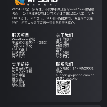
WPSOHO是一家专注于外贸中小微企业的WordPress建站服
务商， 提供从模板型到定制开发的外贸网站解决方案，包括
UI/UX设计、SEO优化、GEO和网站维护等。专业的事交给
我们，您可以专注于发展外贸业务和服务客户。
服务项目
关于我们
WordPress建站
我们的故事
生成式引擎优化（GEO）
技术团队
谷歌SEO优化
新闻资讯
UI/UX设计
案例
网站维护
常见问题
网站托管
联系我们
实用链接
联系我们
免费获取方案
咨询热线：14776520031
客户合作须知
邮箱：
演示申请
support@wpsoho.com.cn
价格表
微信：wpsoho
隐私保护
版权信息