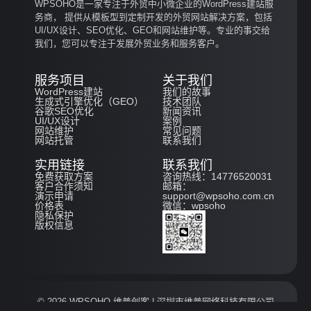
WPSOHO是一家专注于外贸中小微企业的WordPress建站服
务商， 提供从模板型到定制开发的外贸网站解决方案，包括
UI/UX设计、SEO优化、GEO和网站维护等。专业的事交给
我们，您可以专注于发展外贸业务和服务客户。
服务项目
关于我们
WordPress建站
我们的故事
生成式引擎优化（GEO）
技术团队
谷歌SEO优化
新闻资讯
UI/UX设计
案例
网站维护
常见问题
网站托管
联系我们
实用链接
联系我们
免费获取方案
咨询热线：14776520031
客户合作须知
邮箱：
演示申请
support@wpsoho.com.cn
价格表
微信：wpsoho
隐私保护
版权信息
© 2026 WPSOHO
维普创客
| 深圳市维普网络科技有限公司