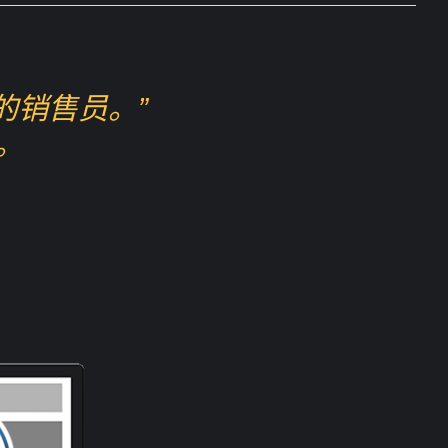
的销售员。”
。