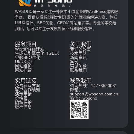
WPSOHO是一家专注于外贸中小微企业的WordPress建站服
务商， 提供从模板型到定制开发的外贸网站解决方案，包括
UI/UX设计、SEO优化、GEO和网站维护等。专业的事交给
我们，您可以专注于发展外贸业务和服务客户。
服务项目
关于我们
WordPress建站
我们的故事
生成式引擎优化（GEO）
技术团队
谷歌SEO优化
新闻资讯
UI/UX设计
案例
网站维护
常见问题
网站托管
联系我们
实用链接
联系我们
免费获取方案
咨询热线：14776520031
客户合作须知
邮箱：
演示申请
support@wpsoho.com.cn
价格表
微信：wpsoho
隐私保护
版权信息