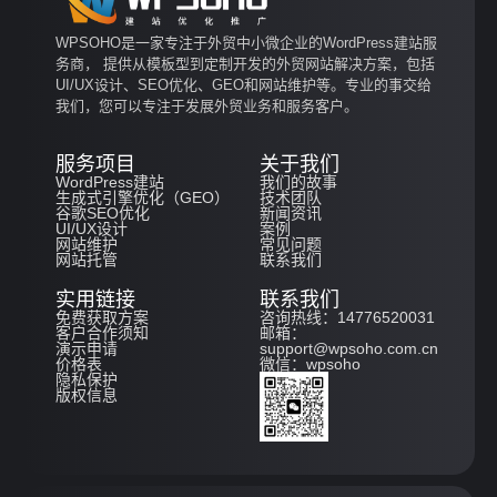
WPSOHO是一家专注于外贸中小微企业的WordPress建站服
务商， 提供从模板型到定制开发的外贸网站解决方案，包括
UI/UX设计、SEO优化、GEO和网站维护等。专业的事交给
我们，您可以专注于发展外贸业务和服务客户。
服务项目
关于我们
WordPress建站
我们的故事
生成式引擎优化（GEO）
技术团队
谷歌SEO优化
新闻资讯
UI/UX设计
案例
网站维护
常见问题
网站托管
联系我们
实用链接
联系我们
免费获取方案
咨询热线：14776520031
客户合作须知
邮箱：
演示申请
support@wpsoho.com.cn
价格表
微信：wpsoho
隐私保护
版权信息