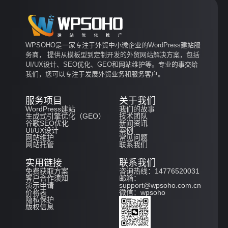
WPSOHO是一家专注于外贸中小微企业的WordPress建站服
务商， 提供从模板型到定制开发的外贸网站解决方案，包括
UI/UX设计、SEO优化、GEO和网站维护等。专业的事交给
我们，您可以专注于发展外贸业务和服务客户。
服务项目
关于我们
WordPress建站
我们的故事
生成式引擎优化（GEO）
技术团队
谷歌SEO优化
新闻资讯
UI/UX设计
案例
网站维护
常见问题
网站托管
联系我们
实用链接
联系我们
免费获取方案
咨询热线：14776520031
客户合作须知
邮箱：
演示申请
support@wpsoho.com.cn
价格表
微信：wpsoho
隐私保护
版权信息