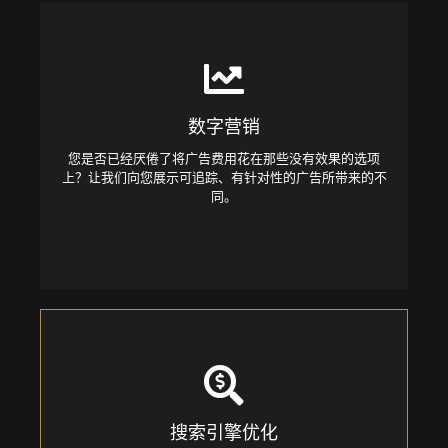
Digital Marketing
数字营销
Are you tired of spending your advertising budget on
ineffective options? Let us show you the difference that
您是否已经厌倦了将广告费用花在那些没有效果的选项
trackable, targeted advertising can make.
上？让我们向您展示可追踪、有针对性的广告所带来的不
同。
Search Engine Optimization
搜索引擎优化
Every day, there are over 4 million searches conducted by