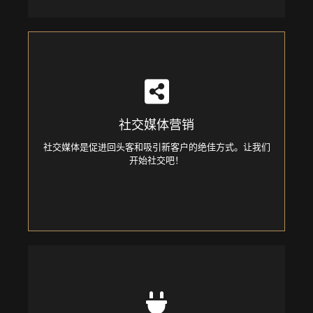
Social Media Marketing
社交媒体营销
Social media is a great way to promote repeat business
and attract new customers. Let's get social!
社交媒体是促进回头客和吸引新客户的绝佳方式。让我们
开始社交吧！
WordPress Plugin Development