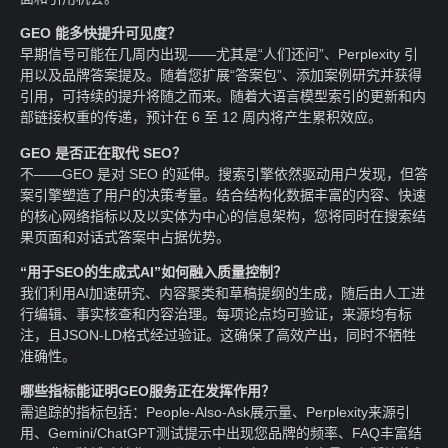
GEO 能多快提升可见度？
早期信号可能在几周内出现——尤其是“人们还问”、Perplexity 引
用以及品牌答案提及。随着您扩展“答案包”、添加案例研究并获得
引用，可持续的提升将随之而来。随着大语言模型索引的更新和内
部链接权重的传递，预计在 6 至 12 周内将产生累积效应。
GEO 是否正在取代 SEO？
不——GEO 是对 SEO 的延伸。搜索引擎依然驱动用户发现，但答
案引擎塑造了用户的决策考量。结合结构化数据丰富的内容、快速
的核心网络指标以及以实体为中心的信息架构，您将同时在搜索结
果页面和对话式答案中占据优势。
“用于SEO的生成式AI”如何融入质量控制？
我们利用AI加速研究、内容聚类和草稿提纲的生成，随后由人工进
行编辑、事实核查和内容治理。每项论点均可验证，来源均有标
注，且JSON-LD格式经过验证。这确保了高效产出，同时不牺牲
准确性。
哪些指标能证明GEO服务正在发挥作用？
需追踪的指标包括：People-Also-Ask展示量、Perplexity来源引
用、Gemini/ChatGPT测试提示中出现您品牌的频率、FAQ丰富结