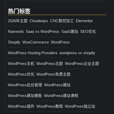
热门标签
2026年主题
Cloudways
CNC数控加工
Elementor
Namesilo
Saas vs WordPress
SaaS建站
SEO优化
Shopify
WooCommerce
WordPress
WordPress Hosting Providers
wordpress vs shopify
WordPress主机
WordPress主题
WordPress企业主题
WordPress优化
WordPress免费主题
WordPress后台管理
WordPress建站
WordPress建站模板
WordPress建站课程
WordPress插件
WordPress教程
WordPress独立站