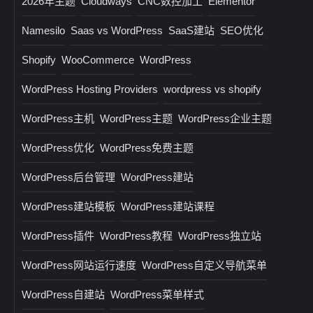
2026年主题
Cloudways
CNC数控加工
Elementor
Namesilo
Saas vs WordPress
SaaS建站
SEO优化
Shopify
WooCommerce
WordPress
WordPress Hosting Providers
wordpress vs shopify
WordPress主机
WordPress主题
WordPress企业主题
WordPress优化
WordPress免费主题
WordPress后台管理
WordPress建站
WordPress建站模板
WordPress建站课程
WordPress插件
WordPress教程
WordPress独立站
WordPress网站运行速度
WordPress自定义导航菜单
WordPress自建站
WordPress菜单样式