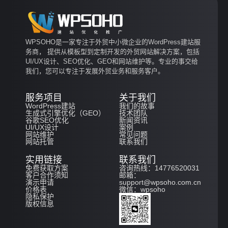
WPSOHO是一家专注于外贸中小微企业的WordPress建站服
务商， 提供从模板型到定制开发的外贸网站解决方案，包括
UI/UX设计、SEO优化、GEO和网站维护等。专业的事交给
我们，您可以专注于发展外贸业务和服务客户。
服务项目
关于我们
WordPress建站
我们的故事
生成式引擎优化（GEO）
技术团队
谷歌SEO优化
新闻资讯
UI/UX设计
案例
网站维护
常见问题
网站托管
联系我们
实用链接
联系我们
免费获取方案
咨询热线：14776520031
客户合作须知
邮箱：
演示申请
support@wpsoho.com.cn
价格表
微信：wpsoho
隐私保护
版权信息