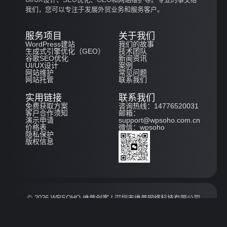
我们，您可以专注于发展外贸业务和服务客户。
服务项目
关于我们
WordPress建站
我们的故事
生成式引擎优化（GEO）
技术团队
谷歌SEO优化
新闻资讯
UI/UX设计
案例
网站维护
常见问题
网站托管
联系我们
实用链接
联系我们
免费获取方案
咨询热线：14776520031
客户合作须知
邮箱：
演示申请
support@wpsoho.com.cn
价格表
微信：wpsoho
隐私保护
版权信息
© 2026 WPSOHO
维普创客
| 深圳市维普网络科技有限公司
版权所有
网站地图
粤ICP备2023134243号-3